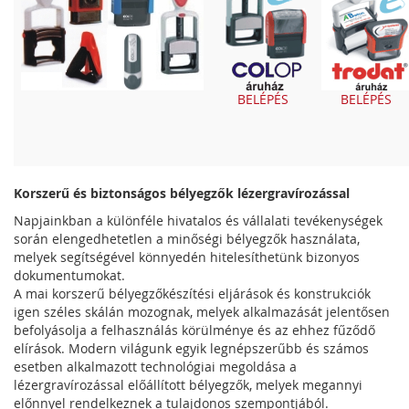
BELÉPÉS
BELÉPÉS
Korszerű és biztonságos bélyegzők lézergravírozással
Napjainkban a különféle hivatalos és vállalati tevékenységek
során elengedhetetlen a minőségi bélyegzők használata,
melyek segítségével könnyedén hitelesíthetünk bizonyos
dokumentumokat.
A mai korszerű bélyegzőkészítési eljárások és konstrukciók
igen széles skálán mozognak, melyek alkalmazását jelentősen
befolyásolja a felhasználás körülménye és az ehhez fűződő
elírások. Modern világunk egyik legnépszerűbb és számos
esetben alkalmazott technológiai megoldása a
lézergravírozással előállított bélyegzők, melyek megannyi
előnnyel rendelkeznek a tulajdonos szempontjából.