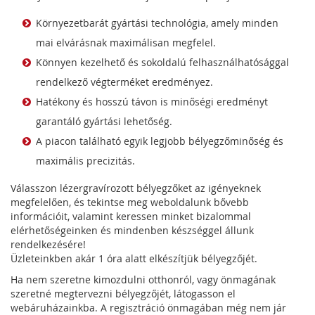
Környezetbarát gyártási technológia, amely minden
mai elvárásnak maximálisan megfelel.
Könnyen kezelhető és sokoldalú felhasználhatósággal
rendelkező végterméket eredményez.
Hatékony és hosszú távon is minőségi eredményt
garantáló gyártási lehetőség.
A piacon található egyik legjobb bélyegzőminőség és
maximális precizitás.
Válasszon lézergravírozott bélyegzőket az igényeknek
megfelelően, és tekintse meg weboldalunk bővebb
információit, valamint keressen minket bizalommal
elérhetőségeinken és mindenben készséggel állunk
rendelkezésére!
Üzleteinkben akár 1 óra alatt elkészítjük bélyegzőjét.
Ha nem szeretne kimozdulni otthonról, vagy önmagának
szeretné megtervezni bélyegzőjét, látogasson el
webáruházainkba. A regisztráció önmagában még nem jár