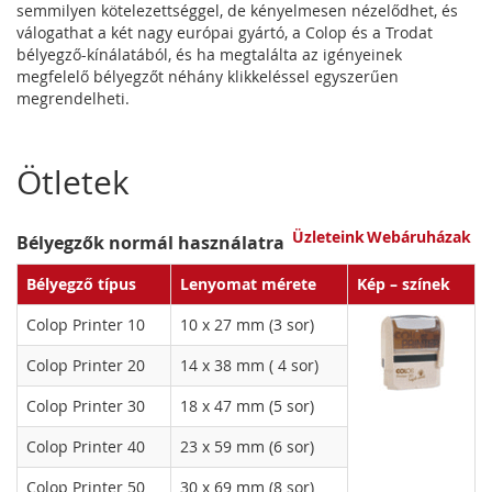
semmilyen kötelezettséggel, de kényelmesen nézelődhet, és
válogathat a két nagy európai gyártó, a Colop és a Trodat
bélyegző-kínálatából, és ha megtalálta az igényeinek
megfelelő bélyegzőt néhány klikkeléssel egyszerűen
megrendelheti.
Ötletek
Üzleteink
Webáruházak
Bélyegzők normál használatra
Bélyegző típus
Lenyomat mérete
Kép – színek
Colop Printer 10
10 x 27 mm (3 sor)
Colop Printer 20
14 x 38 mm ( 4 sor)
Colop Printer 30
18 x 47 mm (5 sor)
Colop Printer 40
23 x 59 mm (6 sor)
Colop Printer 50
30 x 69 mm (8 sor)