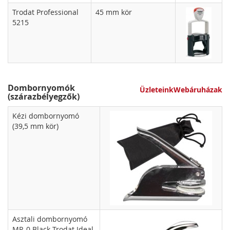
Trodat Professional
45 mm kör
5215
Dombornyomók
Üzleteink
Webáruházak
(szárazbélyegzők)
Kézi dombornyomó
(39,5 mm kör)
Asztali dombornyomó
MR-0 Black Trodat Ideal