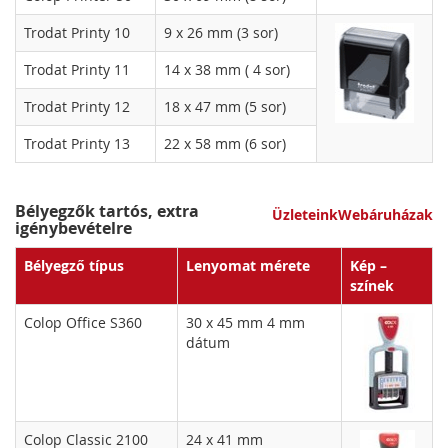
Trodat Printy 10
9 x 26 mm (3 sor)
Trodat Printy 11
14 x 38 mm ( 4 sor)
Trodat Printy 12
18 x 47 mm (5 sor)
Trodat Printy 13
22 x 58 mm (6 sor)
Bélyegzők tartós, extra
Üzleteink
Webáruházak
igénybevételre
Bélyegző típus
Lenyomat mérete
Kép –
színek
Colop Office S360
30 x 45 mm 4 mm
dátum
Colop Classic 2100
24 x 41 mm